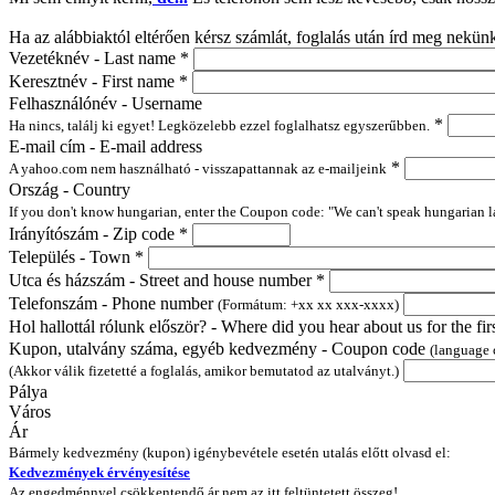
Ha az alábbiaktól eltérően kérsz számlát, foglalás után írd meg nekün
Vezetéknév - Last name
*
Keresztnév - First name
*
Felhasználónév - Username
*
Ha nincs, találj ki egyet! Legközelebb ezzel foglalhatsz egyszerűbben.
E-mail cím - E-mail address
*
A yahoo.com nem használható - visszapattannak az e-mailjeink
Ország - Country
If you don't know hungarian, enter the Coupon code: "We can't speak hungarian 
Irányítószám - Zip code
*
Település - Town
*
Utca és házszám - Street and house number
*
Telefonszám - Phone number
(Formátum: +xx xx xxx-xxxx)
Hol hallottál rólunk először? - Where did you hear about us for the fir
Kupon, utalvány száma, egyéb kedvezmény - Coupon code
(language
(Akkor válik fizetetté a foglalás, amikor bemutatod az utalványt.)
Pálya
Város
Ár
Bármely kedvezmény (kupon) igénybevétele esetén utalás előtt olvasd el:
Kedvezmények érvényesítése
Az engedménnyel csökkentendő ár nem az itt feltüntetett összeg!