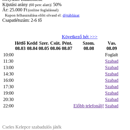
Kijutási arány
: 50%
(60 perc alatt)
Ár:
25.000
Ft
(online foglalással)
Kupon felhasználása előtt olvasd el:
díjtáblázat
Csapatlétszám: 2-6 fő
Következő hét >>>
Hétfő
Kedd
Szer.
Csüt.
Pént.
Szom.
Vas.
08.03
08.04
08.05
08.06
08.07
08.08
08.09
10:00
Foglalt
11:30
Szabad
13:00
Szabad
14:30
Szabad
16:00
Szabad
17:30
Szabad
19:00
Szabad
20:30
Szabad
22:00
Előbb telefonálj!
Szabad
Cseles Kelepce szabadulós játék