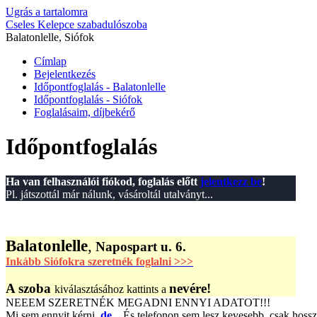
Ugrás a tartalomra
Cseles Kelepce szabadulószoba
Balatonlelle, Siófok
Címlap
Bejelentkezés
Időpontfoglalás - Balatonlelle
Időpontfoglalás - Siófok
Foglalásaim, díjbekérő
Időpontfoglalás
Ha van felhasználói fiókod, foglalás előtt
jelentkezz be
!
Pl. játszottál már nálunk, vásároltál utalványt...
Balatonlelle
,
Napospart u. 6.
Inkább Siófokra szeretnék foglalni >>>
A szoba
nevére!
kiválasztásához kattints a
NEEEM SZERETNÉK MEGADNI ENNYI ADATOT!!!
Mi sem ennyit kérni,
de...
És telefonon sem lesz kevesebb, csak hoss