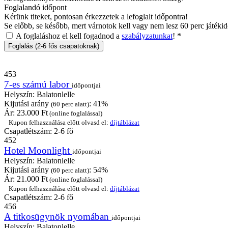
Foglalandó időpont
Kérünk titeket, pontosan érkezzetek a lefoglalt időpontra!
Se előbb, se később, mert várnotok kell vagy nem lesz 60 perc játékid
A foglaláshoz el kell fogadnod a
szabályzatunkat
!
*
453
7-es számú labor
időpontjai
Helyszín:
Balatonlelle
Kijutási arány
: 41%
(60 perc alatt)
Ár:
23.000
Ft
(online foglalással)
Kupon felhasználása előtt olvasd el:
díjtáblázat
Csapatlétszám: 2-6 fő
452
Hotel Moonlight
időpontjai
Helyszín:
Balatonlelle
Kijutási arány
: 54%
(60 perc alatt)
Ár:
21.000
Ft
(online foglalással)
Kupon felhasználása előtt olvasd el:
díjtáblázat
Csapatlétszám: 2-6 fő
456
A titkosügynök nyomában
időpontjai
Helyszín:
Balatonlelle