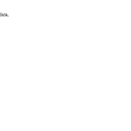
őtök.