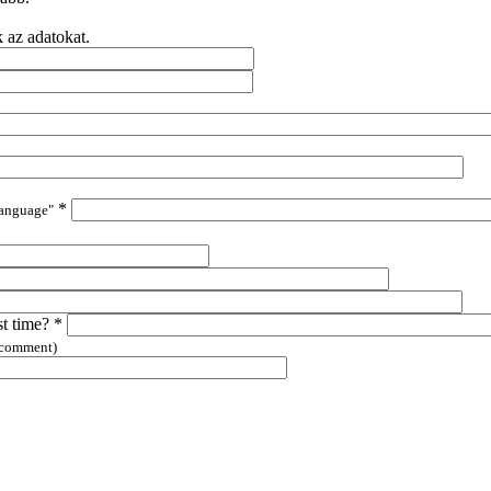
k az adatokat.
*
language"
st time?
*
 comment)