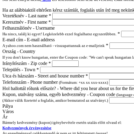
Ha az alábbiaktól eltérően kérsz számlát, foglalás után írd meg nekün
Vezetéknév - Last name
*
Keresztnév - First name
*
Felhasználónév - Username
*
Ha nincs, találj ki egyet! Legközelebb ezzel foglalhatsz egyszerűbben.
E-mail cím - E-mail address
*
A yahoo.com nem használható - visszapattannak az e-mailjeink
Ország - Country
If you don't know hungarian, enter the Coupon code: "We can't speak hungarian 
Irányítószám - Zip code
*
Település - Town
*
Utca és házszám - Street and house number
*
Telefonszám - Phone number
(Formátum: +xx xx xxx-xxxx)
Hol hallottál rólunk először? - Where did you hear about us for the fir
Kupon, utalvány száma, egyéb kedvezmény - Coupon code
(language
(Akkor válik fizetetté a foglalás, amikor bemutatod az utalványt.)
Pálya
Város
Ár
Bármely kedvezmény (kupon) igénybevétele esetén utalás előtt olvasd el:
Kedvezmények érvényesítése
Az engedménnyel csökkentendő ár nem az itt feltüntetett összeg!