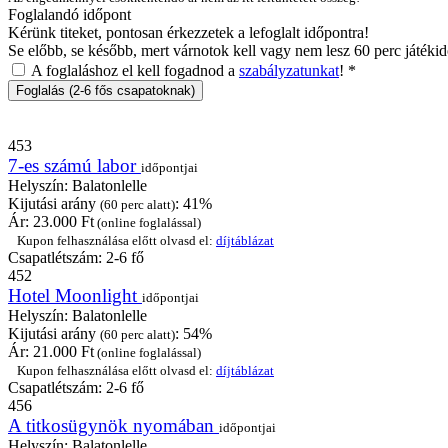
Foglalandó időpont
Kérünk titeket, pontosan érkezzetek a lefoglalt időpontra!
Se előbb, se később, mert várnotok kell vagy nem lesz 60 perc játékid
A foglaláshoz el kell fogadnod a
szabályzatunkat
!
*
453
7-es számú labor
időpontjai
Helyszín:
Balatonlelle
Kijutási arány
: 41%
(60 perc alatt)
Ár:
23.000
Ft
(online foglalással)
Kupon felhasználása előtt olvasd el:
díjtáblázat
Csapatlétszám: 2-6 fő
452
Hotel Moonlight
időpontjai
Helyszín:
Balatonlelle
Kijutási arány
: 54%
(60 perc alatt)
Ár:
21.000
Ft
(online foglalással)
Kupon felhasználása előtt olvasd el:
díjtáblázat
Csapatlétszám: 2-6 fő
456
A titkosügynök nyomában
időpontjai
Helyszín:
Balatonlelle