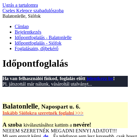
Ugrás a tartalomra
Cseles Kelepce szabadulószoba
Balatonlelle, Siófok
Címlap
Bejelentkezés
Időpontfoglalás - Balatonlelle
Időpontfoglalás - Siófok
Foglalásaim, díjbekérő
Időpontfoglalás
Ha van felhasználói fiókod, foglalás előtt
jelentkezz be
!
Pl. játszottál már nálunk, vásároltál utalványt...
Balatonlelle
,
Napospart u. 6.
Inkább Siófokra szeretnék foglalni >>>
A szoba
nevére!
kiválasztásához kattints a
NEEEM SZERETNÉK MEGADNI ENNYI ADATOT!!!
Mi sem ennyit kérni,
de...
És telefonon sem lesz kevesebb, csak hoss