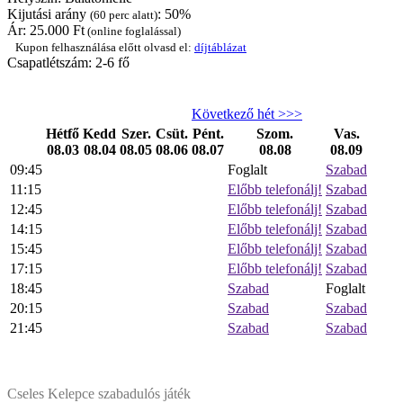
Kijutási arány
: 50%
(60 perc alatt)
Ár:
25.000
Ft
(online foglalással)
Kupon felhasználása előtt olvasd el:
díjtáblázat
Csapatlétszám: 2-6 fő
Következő hét >>>
Hétfő
Kedd
Szer.
Csüt.
Pént.
Szom.
Vas.
08.03
08.04
08.05
08.06
08.07
08.08
08.09
09:45
Foglalt
Szabad
11:15
Előbb telefonálj!
Szabad
12:45
Előbb telefonálj!
Szabad
14:15
Előbb telefonálj!
Szabad
15:45
Előbb telefonálj!
Szabad
17:15
Előbb telefonálj!
Szabad
18:45
Szabad
Foglalt
20:15
Szabad
Szabad
21:45
Szabad
Szabad
Cseles Kelepce szabadulós játék