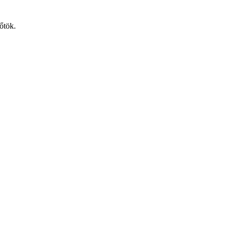
őtök.