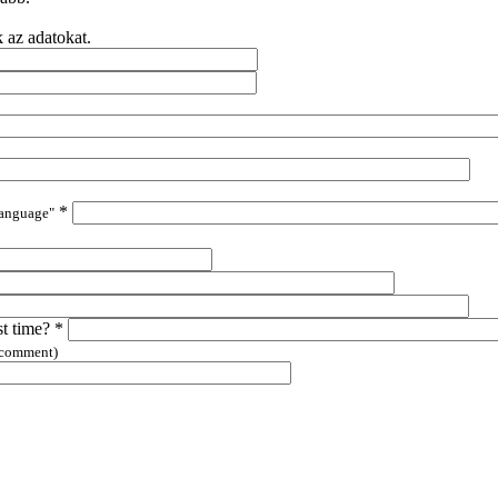
k az adatokat.
*
language"
st time?
*
 comment)